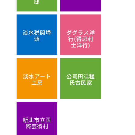
邸
淡水税関埠
ダグラス洋
頭
行(得忌利
士洋行)
淡水アート
公司田渓程
工房
氏古民家
新北市立国
際芸術村