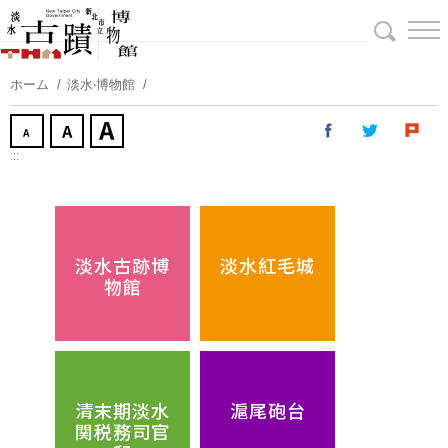
コ
ン
テ
ン
ホーム
淡水‧博物館
ツ
に
ス
:::
キ
ッ
プ
す
淡水古跡博
淡水紅毛城
る
物館
清末期淡水
滬尾砲台
関税務司官