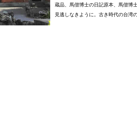
蔵品、馬偕博士の日記原本、馬偕博
見逃しなきように。古き時代の台湾