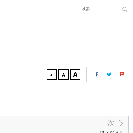
次
淡水禮拜堂