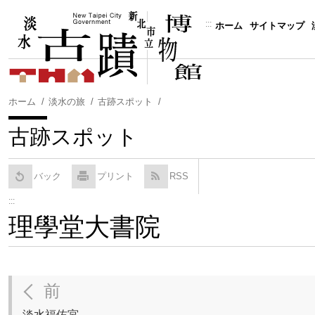
コ
ン
:::
ホーム
サイトマップ
テ
ン
ツ
に
ホーム
淡水の旅
古跡スポット
ス
キ
古跡スポット
ッ
プ
す
バック
プリント
RSS
る
:::
理學堂大書院
前
淡水福佑宮