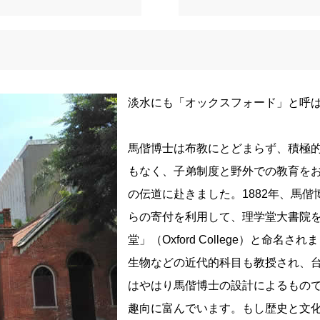
淡水にも「オックスフォード」と呼
馬偕博士は布教にとどまらず、積極
もなく、子弟制度と野外での教育を
の伝道に赴きました。1882年、馬
らの寄付を利用して、理学堂大書院
堂」（Oxford College）と
生物などの近代的科目も教授され、
はやはり馬偕博士の設計によるもの
趣向に富んでいます。もし歴史と文